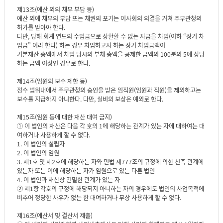
제13조(예산 외의 채무 부담 등)
예산 외에 채무의 부담 또는 채권의 포기는 이사회의 의결을 거쳐 주무관청의
허가를 받아야 한다.
다만, 당해 회계 연도의 수입금으로 상환할 수 없는 자금을 차입(이하 “장기 차
입금” 이라 한다) 하는 경우 차입하고자 하는 장기 차입금액이
기본재산 총액에서 차입 당시의 부채 총액을 공제한 금액의 100분의 5에 상당
하는 금액 이상인 경우로 한다.
제14조(임원의 보수 제한 등)
정수 범위내에서 주무관청의 승인을 받은 임직원(임원과 직원)을 제외하고는
보수를 지급하지 아니한다. 다만, 실비의 보상은 예외로 한다.
제15조(임원 등에 대한 재산 대여 금지)
① 이 법인의 재산은 다음 각 호의 1에 해당하는 관계가 있는 자에 대하여는 대
여하거나 사용하게 할 수 없다.
1. 이 법인의 설립자
2. 이 법인의 임원
3. 제1호 및 제2호에 해당하는 자와 민법 제777조의 규정에 의한 친족 관계에
있는자 또는 이에 해당하는 자가 임원으로 있는 다른 법인
4. 이 법인과 재산상 긴밀한 관계가 있는 자
② 제1항 각호의 규정에 해당되지 아니하는 자의 경우에도 법인의 사업목적에
비추어 정당한 사유가 없는 한 대여하거나 무상 사용하게 할 수 없다.
제16조(예산서 및 결산서 제출)