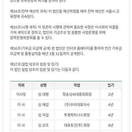
성으로 주무관청의 허가를 받아야 한다.
제34조(잔여 재산의 귀속) 이 법인을 해산하였을 때의 잔여 재산은 서울시 교
육청에 귀속된다.
제35조(시행 세칙) 이 정관의 시행에 관하여 필요한 사항은 이사회의 의결을
거쳐 세칙으로 정하고, 법인의 기금조성 및 원활한 사업운영을 위해
장학운영위원회를 둘 수 있다.
제36조(기부금 모금액 공개) 본 법인은 인터넷 홈페이지를 통하여 연간 기부금
모금액 및 활용실적을 매년 3월 31일까지 공개한다.
제37조(설립 당초의 임원 및 임기)
이 법인 설립 당초의 임원 및 임기는 다음과 같다.
직위
성명
직업
임기
이사장
심 대평
청송심씨대종회회장
2년
이 사
심 재섭
(주)우리대표이사
4년
이 사
심 익섭
부경파트너스회장
4년
이 사
심 상조
대유토건(주) 회장
4년