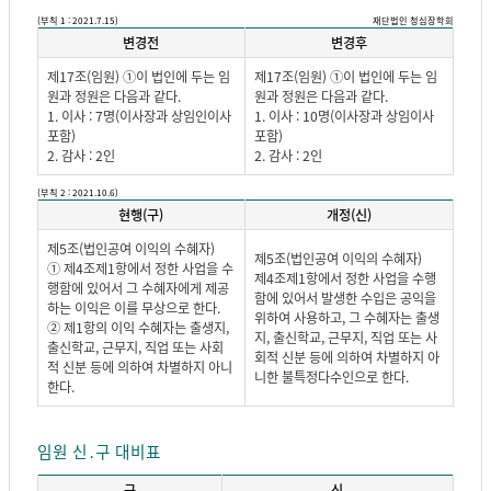
(부칙 1 : 2021.7.15)
재단법인 청심장학회
변경전
변경후
제17조(임원) ①이 법인에 두는 임
제17조(임원) ①이 법인에 두는 임
원과 정원은 다음과 같다.
원과 정원은 다음과 같다.
1. 이사 : 7명(이사장과 상임인이사
1. 이사 : 10명(이사장과 상임이사
포함)
포함)
2. 감사 : 2인
2. 감사 : 2인
(부칙 2 : 2021.10.6)
현행(구)
개정(신)
제5조(법인공여 이익의 수혜자)
제5조(법인공여 이익의 수혜자)
① 제4조제1항에서 정한 사업을 수
제4조제1항에서 정한 사업을 수행
행함에 있어서 그 수혜자에게 제공
함에 있어서 발생한 수입은 공익을
하는 이익은 이를 무상으로 한다.
위하여 사용하고, 그 수혜자는 출생
② 제1항의 이익 수혜자는 출생지,
지, 출신학교, 근무지, 직업 또는 사
출신학교, 근무지, 직업 또는 사회
회적 신분 등에 의하여 차별하지 아
적 신분 등에 의하여 차별하지 아니
니한 불특정다수인으로 한다.
한다.
임원 신․구 대비표
구
신